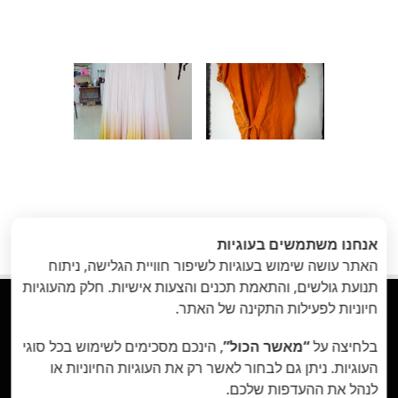
הקודם
: לא פעיל
הבא
: צביעת בדי
«
אנחנו משתמשים בעוגיות
ריפוד או וילונות
»
האתר עושה שימוש בעוגיות לשיפור חוויית הגלישה, ניתוח
תנועת גולשים, והתאמת תכנים והצעות אישיות. חלק מהעוגיות


חיוניות לפעילות התקינה של האתר.
בלחיצה על
“מאשר הכול”
, הינכם מסכימים לשימוש בכל סוגי
סדנאות יום הולדת טאי דאי, סדנאות יצירה למבוגרים,
העוגיות. ניתן גם לבחור לאשר רק את העוגיות החיוניות או
סדנת בדים יפנית, Shibori, סדנת עיצוב בגדים, סדנאות
לנהל את ההעדפות שלכם.
יום הולדת, סדנאות יצירה לאירוע חברה, סדנא מיוחדת